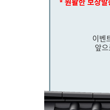
* 원활한 보상
이벤
앞으