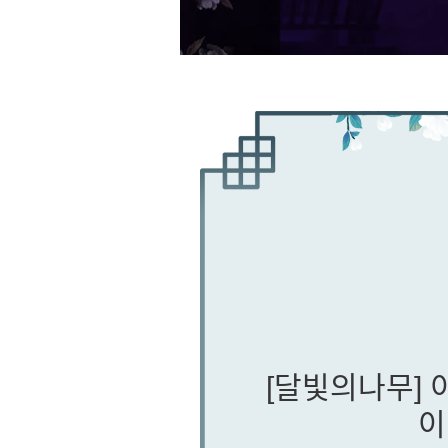
[달빛의나무]
이