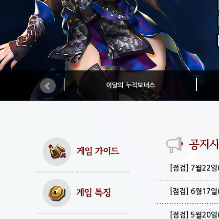
이달의 누적보너스
[점검] 7월22
[점검] 6월17
[점검] 5월20