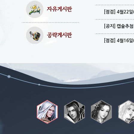
[점검] 4월22
[공지] 캡슐추
[점검] 4월16