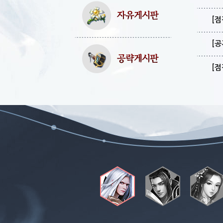
[점
[공
[점