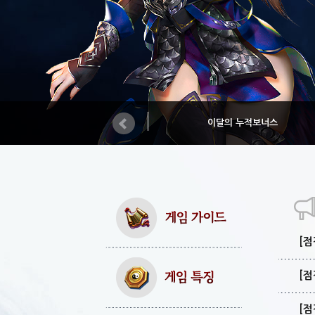
이달의 누적보너스
[점
[점
[점